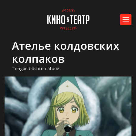
Ателье колдовских
колпаков
Tongari bôshi no atorie