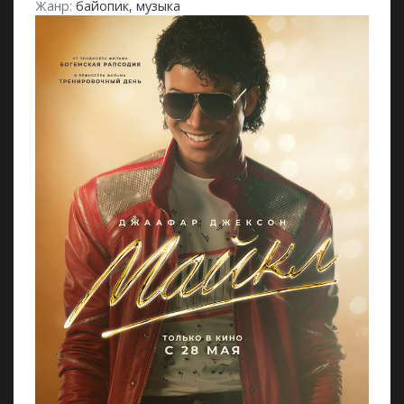
Жанр:
байопик, музыка