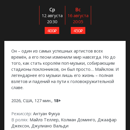
Ср
Вс
12 августа
16 августа
20:30
20:05
₽
₽
400
450
Он – один из самых успешных артистов всех
времён, а его песни изменили мир навсегда. Но до
того, как стать королём поп-музыки, собирающим
стадионы поклонников, он был просто… Майклом. И
легендарнее его музыки лишь его жизнь – полная
взлётов и падений на пути к головокружительной
славе.
2026, США, 127 мин.,
18+
Режиссёр:
Антуан Фукуа
В ролях:
Майлз Теллер, Колман Доминго, Джаафар
Джексон, Джулиано Вальди