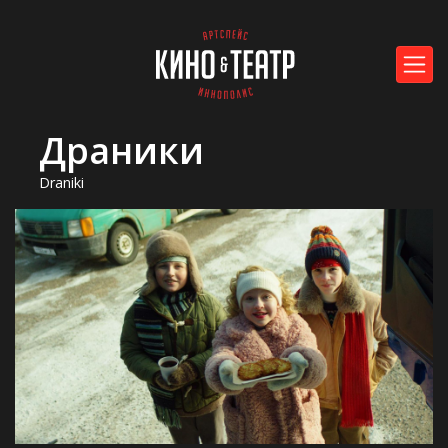
Драники
Draniki