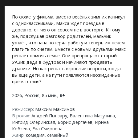
По сюжету фильма, вместо весёлых зимних каникул
с одноклассниками, Макса ждёт поездка в
деревню, от чего он совсем не в восторге. К тому
же, подслушав разговор родителей, мальчик
узнаёт, что папа потерял работу и теперь им нечем
платить по счетам. Вместе с новыми друзьями Макс
решает помочь семье. Они превращают старый
УАЗик деда в фудтрак и начинают продавать
драники. Но как решать взрослые вопросы, когда
вы ещё дети, а на пути появляются неожиданные
препятствия?
2026, Россия, 85 мин.,
6+
Режиссёр:
Максим Максимов
В ролях:
Андрей Пынзару, Валентина Мазунина,
Ингрид Олеринская, Борис Дергачев, Ирина
Кобзева, Ева Смирнова
Жанр:
комедия, семейный